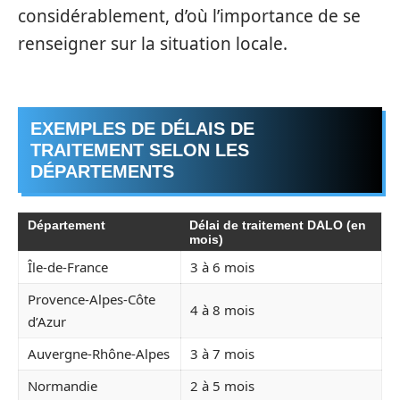
considérablement, d’où l’importance de se
renseigner sur la situation locale.
EXEMPLES DE DÉLAIS DE
TRAITEMENT SELON LES
DÉPARTEMENTS
Département
Délai de traitement DALO (en
mois)
Île-de-France
3 à 6 mois
Provence-Alpes-Côte
4 à 8 mois
d’Azur
Auvergne-Rhône-Alpes
3 à 7 mois
Normandie
2 à 5 mois