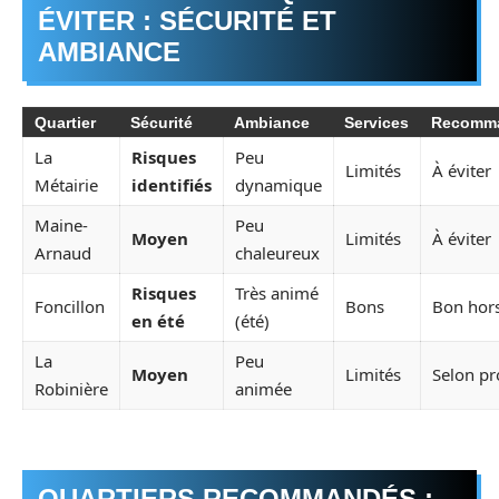
ÉVITER : SÉCURITÉ ET
AMBIANCE
Quartier
Sécurité
Ambiance
Services
Recomma
La
Risques
Peu
Limités
À éviter
Métairie
identifiés
dynamique
Maine-
Peu
Moyen
Limités
À éviter
Arnaud
chaleureux
Risques
Très animé
Foncillon
Bons
Bon hors
en été
(été)
La
Peu
Moyen
Limités
Selon pro
Robinière
animée
QUARTIERS RECOMMANDÉS :